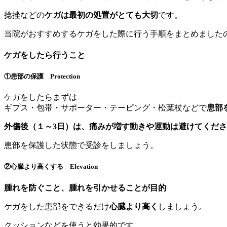
捻挫などの
ケガは最初の処置がとても大切
です。
当院がおすすめするケガをした際に行う手順をまとめました
ケガをしたら行うこと
①患部の保護 Protection
ケガをしたらまずは
ギプス・包帯・サポーター・テーピング・松葉杖などで
患部
外傷後（１～3日）は、痛みが増す動きや運動は避けてくだ
患部を保護した状態で受診をしましょう。
②心臓より高くする Elevation
腫れを防ぐこと、腫れを引かせることが目的
ケガをした患部をできるだけ
心臓より高く
しましょう。
クッションなどを使うと効果的です。