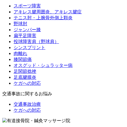
スポーツ障害
アキレス腱周囲炎、アキレス腱症
テニス肘・上腕骨外側上顆炎
野球肘
ジャンパー膝
扁平足障害
投球障害肩（野球肩）
シンスプリント
肉離れ
膝関節痛
オスグッド・シュラッター病
足関節捻挫
足底腱膜炎
ケガへの対応
交通事故に関するお悩み
交通事故治療
ケガへの対応