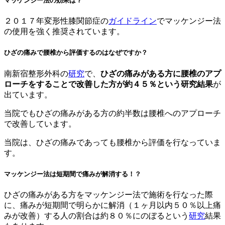
マッケンジー法の効果は？
２０１７年変形性膝関節症の
ガイドライン
でマッケンジー法
の使用を強く推奨されています。
ひざの痛みで腰椎から評価するのはなぜですか？
南新宿整形外科の
研究
で、
ひざの痛みがある方に腰
椎のアプ
ローチをすることで改善した方が約４５％という研究結果
が
出ています。
当院でもひざの痛みがある方の約半数は腰椎へのアプローチ
で改善しています。
当院は、ひざの痛みであっても腰椎から評価を行なっていま
す。
マッケンジー法は短期間で痛みが解消する！？
ひざの痛みがある方をマッケンジー法で施術を行なった際
に、痛みが短期間で明らかに解消（１ヶ月以内５０％以上痛
みが改善）する人の割合は約８０％にのぼるという
研究
結果